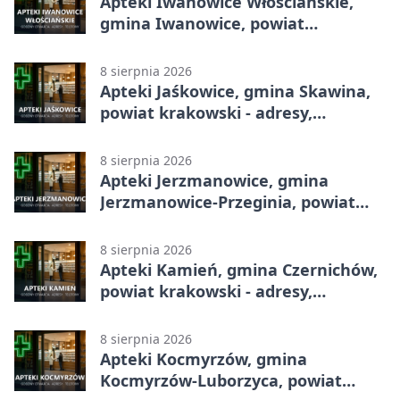
Apteki Iwanowice Włościańskie,
gmina Iwanowice, powiat
krakowski - adresy, telefony,
godziny otwarcia
8 sierpnia 2026
Apteki Jaśkowice, gmina Skawina,
powiat krakowski - adresy,
telefony, godziny otwarcia
8 sierpnia 2026
Apteki Jerzmanowice, gmina
Jerzmanowice-Przeginia, powiat
krakowski - adresy, telefony,
godziny otwarcia
8 sierpnia 2026
Apteki Kamień, gmina Czernichów,
powiat krakowski - adresy,
telefony, godziny otwarcia
8 sierpnia 2026
Apteki Kocmyrzów, gmina
Kocmyrzów-Luborzyca, powiat