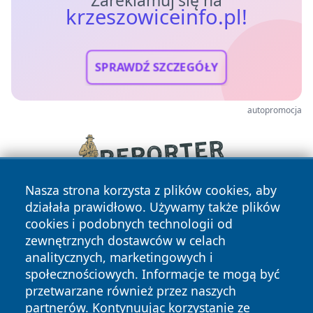
Zareklamuj się na
krzeszowiceinfo.pl!
SPRAWDŹ SZCZEGÓŁY
autopromocja
Nasza strona korzysta z plików cookies, aby
działała prawidłowo. Używamy także plików
cookies i podobnych technologii od
zewnętrznych dostawców w celach
analitycznych, marketingowych i
społecznościowych. Informacje te mogą być
przetwarzane również przez naszych
Copyright © 2026 krzeszowiceinfo.pl Wszystkie prawa
partnerów. Kontynuując korzystanie ze