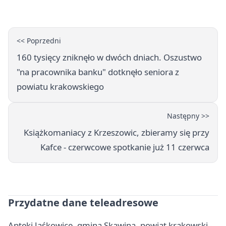
krakowski - adresy, telefony,
godziny otwarcia
<< Poprzedni
160 tysięcy zniknęło w dwóch dniach. Oszustwo
"na pracownika banku" dotknęło seniora z
powiatu krakowskiego
Następny >>
Książkomaniacy z Krzeszowic, zbieramy się przy
Kafce - czerwcowe spotkanie już 11 czerwca
Przydatne dane teleadresowe
Apteki Jaśkowice, gmina Skawina, powiat krakowski -