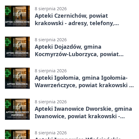
8 sierpnia 2026
Apteki Czernichów, powiat
krakowski - adresy, telefony,
godziny otwarcia
8 sierpnia 2026
Apteki Dojazdów, gmina
Kocmyrzów-Luborzyca, powiat
krakowski - adresy, telefony,
godziny otwarcia
8 sierpnia 2026
Apteki Igołomia, gmina Igołomia-
Wawrzeńczyce, powiat krakowski -
adresy, telefony, godziny otwarcia
8 sierpnia 2026
Apteki Iwanowice Dworskie, gmina
Iwanowice, powiat krakowski -
adresy, telefony, godziny otwarcia
8 sierpnia 2026