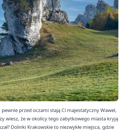
h, pewnie przed oczami stają Ci majestatyczny Wawel,
czy wiesz, że w okolicy tego zabytkowego miasta kryją
szał? Dolinki Krakowskie to niezwykłe miejsca, gdzie