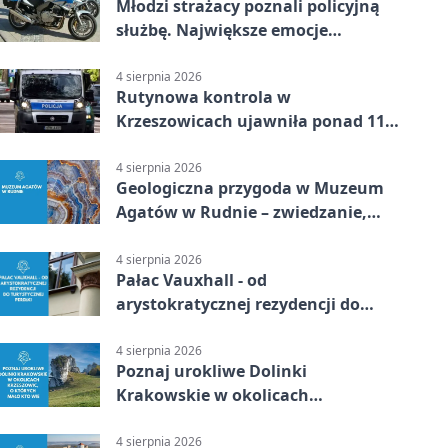
Młodzi strażacy poznali policyjną
służbę. Największe emocje
wywołały odciski palców
4 sierpnia 2026
Rutynowa kontrola w
Krzeszowicach ujawniła ponad 110
gramów narkotyków
4 sierpnia 2026
Geologiczna przygoda w Muzeum
Agatów w Rudnie – zwiedzanie,
warsztaty i poszukiwanie
minerałów
4 sierpnia 2026
Pałac Vauxhall - od
arystokratycznej rezydencji do
turystycznej perełki
4 sierpnia 2026
Poznaj urokliwe Dolinki
Krakowskie w okolicach
Krzeszowic, o których mało kto wie
4 sierpnia 2026