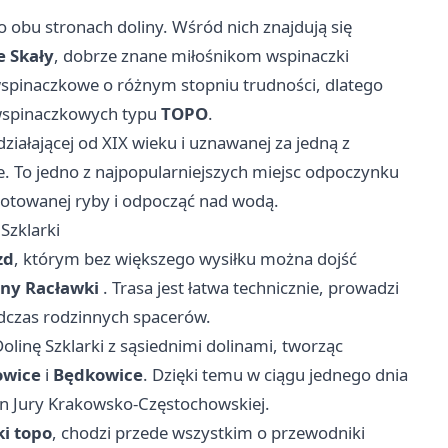
 obu stronach doliny. Wśród nich znajdują się
 Skały
, dobrze znane miłośnikom wspinaczki
wspinaczkowe o różnym stopniu trudności, dlatego
h wspinaczkowych typu
TOPO
.
 działającej od XIX wieku i uznawanej za jedną z
. To jedno z najpopularniejszych miejsc odpoczynku
otowanej ryby i odpocząć nad wodą.
 Szklarki
zd
, którym bez większego wysiłku można dojść
iny Racławki
. Trasa jest łatwa technicznie, prowadzi
odczas rodzinnych spacerów.
linę Szklarki z sąsiednimi dolinami, tworząc
wice
i
Będkowice
. Dzięki temu w ciągu jednego dnia
in Jury Krakowsko-Częstochowskiej.
ki topo
, chodzi przede wszystkim o przewodniki