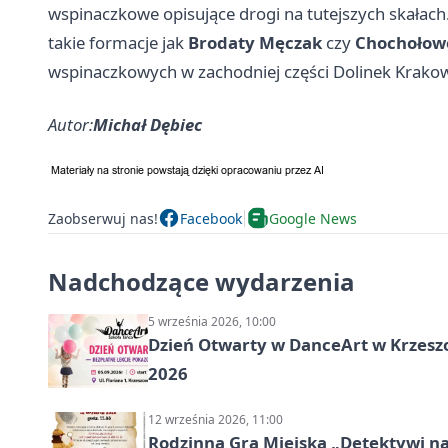
wspinaczkowe opisujące drogi na tutejszych skałach
takie formacje jak
Brodaty Męczak
czy
Chochołow
wspinaczkowych w zachodniej części Dolinek Krako
Autor:
Michał Dębiec
Zaobserwuj nas!
Facebook
Google News
Nadchodzące wydarzenia
5 września 2026, 10:00
Dzień Otwarty w DanceArt w Krzeszo
2026
12 września 2026, 11:00
Rodzinna Gra Miejska „Detektywi na