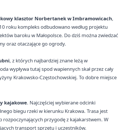
kowy klasztor Norbertanek w Imbramowicach
,
 1710 roku kompleks odbudowano według projektu
itektów baroku w Małopolsce. Do dziś można zwiedzać
rny oraz otaczające go ogrody.
ubni
, z których najbardziej znane leżą w
 woda wypływa tutaj spod wapiennych skał przez cały
 Wyżyny Krakowsko-Częstochowskiej. To dobre miejsce
y kajakowe
. Najczęściej wybierane odcinki
lnego biegu rzeki w kierunku Krakowa. Trasa jest
sób rozpoczynających przygodę z kajakarstwem. W
jących transport sprzętu i uczestników.