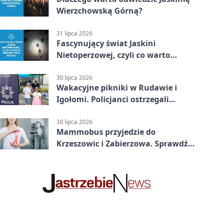
Wierzchowską Górną?
31 lipca 2026
Fascynujący świat Jaskini
Nietoperzowej, czyli co warto
wiedzieć przed wizytą?
30 lipca 2026
Wakacyjne pikniki w Rudawie i
Igołomi. Policjanci ostrzegali
seniorów
30 lipca 2026
Mammobus przyjedzie do
Krzeszowic i Zabierzowa. Sprawdź
terminy bezpłatnych badań