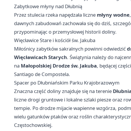
Zabytkowe młyny nad Dłubnią
Przez stulecia rzeka napędzała liczne
młyny wodne
dawnych zabudowań zachowała się do dziś, szczegó
przypominając o przemysłowej historii doliny.
Więcławice Stare i kościół św. Jakuba
Miłośnicy zabytków sakralnych powinni odwiedzić
d
Więcławicach Starych
. Świątynia należy do najcen
na
Małopolskiej Drodze św. Jakuba
, będącej częś
Santiago de Compostela.
Spacer po Dłubniańskim Parku Krajobrazowym
Znaczna część doliny znajduje się na terenie
Dłubni
liczne drogi gruntowe i lokalne szlaki piesze oraz
tempie. Po drodze mijacie wapienne wzgórza, podmokłe
wielu gatunków ptaków oraz roślin charakterystycz
Częstochowskiej.