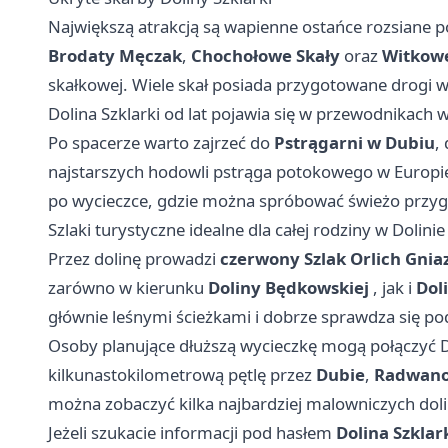
Największą atrakcją są wapienne ostańce rozsiane po
Brodaty Męczak
,
Chochołowe Skały
oraz
Witkowe
skałkowej. Wiele skał posiada przygotowane drogi 
Dolina Szklarki od lat pojawia się w przewodnikac
Po spacerze warto zajrzeć do
Pstrągarni w Dubiu
,
najstarszych hodowli pstrąga potokowego w Europie
po wycieczce, gdzie można spróbować świeżo przyg
Szlaki turystyczne idealne dla całej rodziny w Dolinie
Przez dolinę prowadzi
czerwony Szlak Orlich Gnia
zarówno w kierunku
Doliny Będkowskiej
, jak i
Dol
głównie leśnymi ścieżkami i dobrze sprawdza się p
Osoby planujące dłuższą wycieczkę mogą połączyć Do
kilkunastokilometrową pętlę przez
Dubie
,
Radwano
można zobaczyć kilka najbardziej malowniczych dol
Jeżeli szukacie informacji pod hasłem
Dolina Szklar