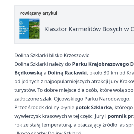
Powiązany artykuł
Klasztor Karmelitów Bosych w Cz
Dolina Szklarki blisko Krzeszowic
Dolina Szklarki należy do
Parku Krajobrazowego D
Będkowską
a
Doliną Racławki
, około 30 km od Kra
od jednych z najpopularniejszych atrakcji Jury Kra
turystów. To dobre miejsce dla osób, które wolą spo
zatłoczone szlaki Ojcowskiego Parku Narodowego.
Przez środek doliny płynie
potok Szklarka
, którego
wywierzysk krasowych w tej części Jury i
pomnik pr
rok ze stałą temperaturą, a otaczający źródło las s
Ukryte skarby Doliny Szklarki