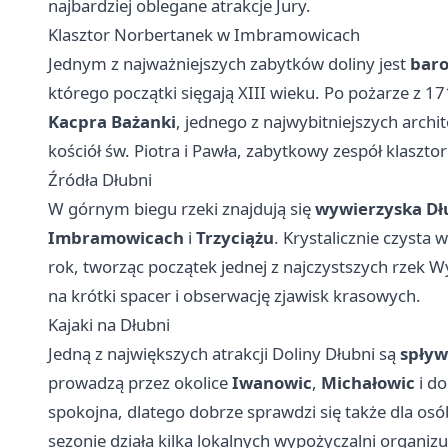
najbardziej oblegane atrakcje Jury.
Klasztor Norbertanek w Imbramowicach
Jednym z najważniejszych zabytków doliny jest
baro
którego początki sięgają XIII wieku. Po pożarze z
Kacpra Bażanki
, jednego z najwybitniejszych arch
kościół św. Piotra i Pawła, zabytkowy zespół klaszto
Źródła Dłubni
W górnym biegu rzeki znajdują się
wywierzyska Dł
Imbramowicach
i
Trzyciążu
. Krystalicznie czysta
rok, tworząc początek jednej z najczystszych rzek
na krótki spacer i obserwację zjawisk krasowych.
Kajaki na Dłubni
Jedną z największych atrakcji Doliny Dłubni są
spływ
prowadzą przez okolice
Iwanowic
,
Michałowic
i do
spokojna, dlatego dobrze sprawdzi się także dla o
sezonie działa kilka lokalnych wypożyczalni organizu