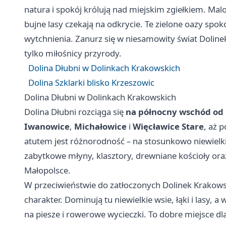
natura i spokój królują nad miejskim zgiełkiem. Malo
bujne lasy czekają na odkrycie. Te zielone oazy spok
wytchnienia. Zanurz się w niesamowity świat Dolinek
tylko miłośnicy przyrody.
Dolina Dłubni w Dolinkach Krakowskich
Dolina Szklarki blisko Krzeszowic
Dolina Dłubni w Dolinkach Krakowskich
Dolina Dłubni rozciąga się
na północny wschód od
Iwanowice
,
Michałowice
i
Więcławice Stare
, aż 
atutem jest różnorodność – na stosunkowo niewielk
zabytkowe młyny, klasztory, drewniane kościoły ora
Małopolsce.
W przeciwieństwie do zatłoczonych Dolinek Krakows
charakter. Dominują tu niewielkie wsie, łąki i lasy, a
na piesze i rowerowe wycieczki. To dobre miejsce dl