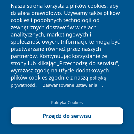
Nasza strona korzysta z plików cookies, aby
działała prawidłowo. Używamy także plików
cookies i podobnych technologii od
zewnętrznych dostawców w celach
analitycznych, marketingowych i
Copyright © 2026 krzeszowiceinfo.pl Wszystkie prawa
społecznościowych. Informacje te mogą być
zastrzeżone.
przetwarzane również przez naszych
partnerów. Kontynuując korzystanie ze
Polityka
Polityka
strony lub klikając „Przechodzę do serwisu",
News
Autorzy
Prywatności
Cookies
wyrażasz zgodę na użycie dodatkowych
plików cookies zgodnie z naszą
polityką
.
.
prywatności
Zaawansowane ustawienia
Polityka Cookies
Przejdź do serwisu