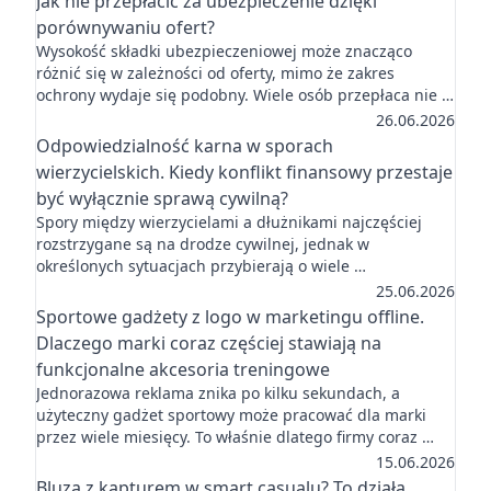
Jak nie przepłacić za ubezpieczenie dzięki
porównywaniu ofert?
Wysokość składki ubezpieczeniowej może znacząco
różnić się w zależności od oferty, mimo że zakres
ochrony wydaje się podobny. Wiele osób przepłaca nie …
26.06.2026
Odpowiedzialność karna w sporach
wierzycielskich. Kiedy konflikt finansowy przestaje
być wyłącznie sprawą cywilną?
Spory między wierzycielami a dłużnikami najczęściej
rozstrzygane są na drodze cywilnej, jednak w
określonych sytuacjach przybierają o wiele …
25.06.2026
Sportowe gadżety z logo w marketingu offline.
Dlaczego marki coraz częściej stawiają na
funkcjonalne akcesoria treningowe
Jednorazowa reklama znika po kilku sekundach, a
użyteczny gadżet sportowy może pracować dla marki
przez wiele miesięcy. To właśnie dlatego firmy coraz …
15.06.2026
Bluza z kapturem w smart casualu? To działa