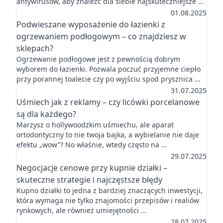
antywirusów, aby znaleźć dla siebie najskuteczniejsze …
01.08.2025
Podwieszane wyposażenie do łazienki z
ogrzewaniem podłogowym – co znajdziesz w
sklepach?
Ogrzewanie podłogowe jest z pewnością dobrym
wyborem do łazienki. Pozwala poczuć przyjemne ciepło
przy porannej toalecie czy po wyjściu spod prysznica …
31.07.2025
Uśmiech jak z reklamy – czy licówki porcelanowe
są dla każdego?
Marzysz o hollywoodzkim uśmiechu, ale aparat
ortodontyczny to nie twoja bajka, a wybielanie nie daje
efektu „wow”? No właśnie, wtedy często na …
29.07.2025
Negocjacje cenowe przy kupnie działki –
skuteczne strategie i najczęstsze błędy
Kupno działki to jedna z bardziej znaczących inwestycji,
która wymaga nie tylko znajomości przepisów i realiów
rynkowych, ale również umiejętności …
28.07.2025