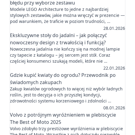
błędu przy wyborze zestawu
Modele LEGO Architecture to jedne z najbardziej
stylowych zestawów, jakie można wręczyć w prezencie —
pod warunkiem, że traficie w poziom trudności, …
28.01.2026
Ekskluzywne stoły do jadalni – jak połączyć
nowoczesny design z trwałością i funkcją?
Nowoczesna jadalnia nie kończy się na modnej lampie
czy tapecie z katalogu – jej sercem jest stół. Coraz
częściej konsumenci szukają modeli, które nie …
22.01.2026
Gdzie kupić kwiaty do ogrodu? Przewodnik po
świadomych zakupach
Zakup kwiatów ogrodowych to więcej niż wybór ładnych
roślin, jest to decyzja o ich przyszłej kondycji,
zdrowotności systemu korzeniowego i zdolności …
08.01.2026
Volvo z potrójnym wyróżnieniem w plebiscycie
The Best of Moto 2025
Volvo zdobyło trzy prestiżowe wyróżnienia w plebiscycie
The Best of Moto. Wszystkie z nich dotyczyły niezwykle