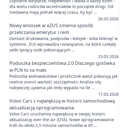
Szpitalne korytarze, niepewność i walka o każdy dzień -
dla wielu rodziców wcześniaków to początek drogi. Od
niedawna mają jednak więcej czasu, by być …
26.03.2026
Nowy wniosek w eZUS zmienia sposób
przeliczania emerytur i rent
Zamiast drukowania, podpisów i kolejek - kilka kliknięć w
systemie. ZUS wprowadza rozwiązanie, na które czekały
setki tysięcy osób pobierających …
23.03.2026
Poduszka bezpieczeństwa 2.0 Dlaczego gotówka
w PLN to za mało
Poduszka wielowalutowa i przelicznik walut pokazują jak
realnie ocenić wartość oszczędności Analiza siły
nabywczej ujawnia jak złoty wypada na tle …
17.03.2026
Volvo Cars z największą w historii samochodową
aktualizacją oprogramowania
Volvo Cars uruchamia największą w swojej historii
aktualizację over-the-air (OTA). Nowe oprogramowanie
trafi do około 2,5 miliona samochodów w 85 …