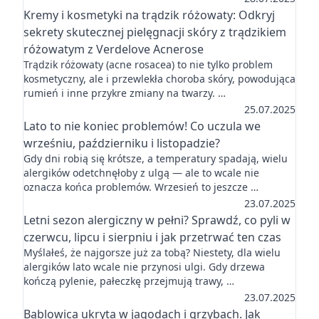
Kremy i kosmetyki na trądzik różowaty: Odkryj
sekrety skutecznej pielęgnacji skóry z trądzikiem
różowatym z Verdelove Acnerose
Trądzik różowaty (acne rosacea) to nie tylko problem
kosmetyczny, ale i przewlekła choroba skóry, powodująca
rumień i inne przykre zmiany na twarzy. …
25.07.2025
Lato to nie koniec problemów! Co uczula we
wrześniu, październiku i listopadzie?
Gdy dni robią się krótsze, a temperatury spadają, wielu
alergików odetchnęłoby z ulgą — ale to wcale nie
oznacza końca problemów. Wrzesień to jeszcze …
23.07.2025
Letni sezon alergiczny w pełni? Sprawdź, co pyli w
czerwcu, lipcu i sierpniu i jak przetrwać ten czas
Myślałeś, że najgorsze już za tobą? Niestety, dla wielu
alergików lato wcale nie przynosi ulgi. Gdy drzewa
kończą pylenie, pałeczkę przejmują trawy, …
23.07.2025
Bąblowica ukryta w jagodach i grzybach. Jak