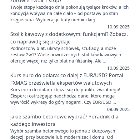
zdrowie Twoich stóp?
Twoje stopy każdego dnia pokonują tysiące kroków, a ich
kondycja wpływa na całe ciało – od postawy po stan
kręgosłupa. Wybierając buty niemieckiej …
10.09.2025
Stolik kawowy z dodatkowymi funkcjami? Zobacz,
co naprawdę się przydaje
Podnoszony blat, ukryty schowek, szuflady, a może
zestaw 2w1? Wiele nowoczesnych stolików kawowych
oferuje więcej niż tylko blat na filiżankę. Ale …
10.09.2025
Kurs euro do dolara: co dalej z EUR/USD? Portal
FXMAG prześwietla ekspertów walutowych
Kurs euro do dolara zbliża się do punktu zwrotnego!
Eksperci ostrzegają: nadchodzą dane, które mogą
wywrócić wykresy do góry nogami. Czy EUR/USD …
08.09.2025
Jakie szambo betonowe wybrać? Poradnik dla
każdego inwestora
Wybór szamba betonowego to jedna z kluczowych
decyzji przy budowie lub modernizacji domu. Od