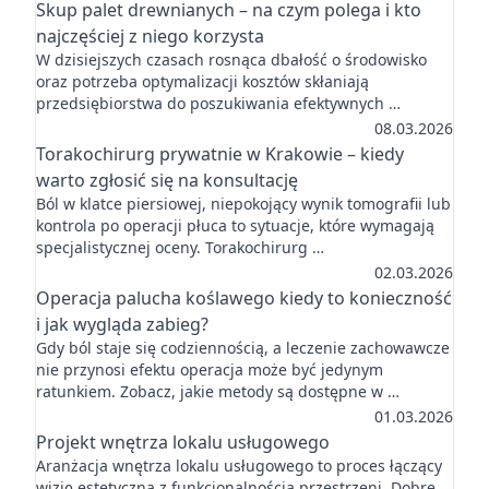
Skup palet drewnianych – na czym polega i kto
najczęściej z niego korzysta
W dzisiejszych czasach rosnąca dbałość o środowisko
oraz potrzeba optymalizacji kosztów skłaniają
przedsiębiorstwa do poszukiwania efektywnych …
08.03.2026
Torakochirurg prywatnie w Krakowie – kiedy
warto zgłosić się na konsultację
Ból w klatce piersiowej, niepokojący wynik tomografii lub
kontrola po operacji płuca to sytuacje, które wymagają
specjalistycznej oceny. Torakochirurg …
02.03.2026
Operacja palucha koślawego kiedy to konieczność
i jak wygląda zabieg?
Gdy ból staje się codziennością, a leczenie zachowawcze
nie przynosi efektu operacja może być jedynym
ratunkiem. Zobacz, jakie metody są dostępne w …
01.03.2026
Projekt wnętrza lokalu usługowego
Aranżacja wnętrza lokalu usługowego to proces łączący
wizję estetyczną z funkcjonalnością przestrzeni. Dobre