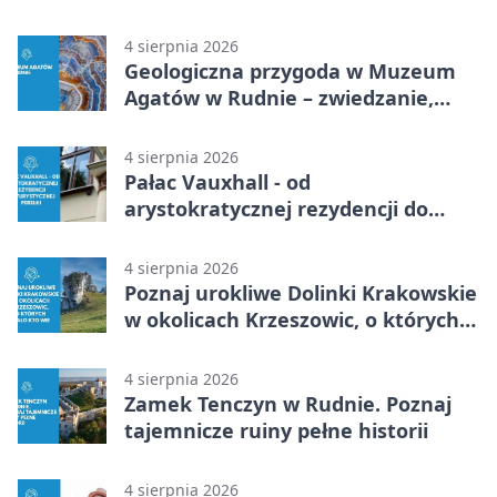
gramów narkotyków
4 sierpnia 2026
Geologiczna przygoda w Muzeum
Agatów w Rudnie – zwiedzanie,
warsztaty i poszukiwanie
minerałów
4 sierpnia 2026
Pałac Vauxhall - od
arystokratycznej rezydencji do
turystycznej perełki
4 sierpnia 2026
Poznaj urokliwe Dolinki Krakowskie
w okolicach Krzeszowic, o których
mało kto wie
4 sierpnia 2026
Zamek Tenczyn w Rudnie. Poznaj
tajemnicze ruiny pełne historii
4 sierpnia 2026