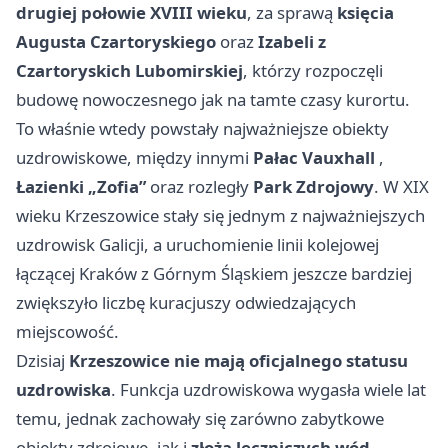
drugiej połowie XVIII wieku
, za sprawą
księcia
Augusta Czartoryskiego
oraz
Izabeli z
Czartoryskich Lubomirskiej
, którzy rozpoczęli
budowę nowoczesnego jak na tamte czasy kurortu.
To właśnie wtedy powstały najważniejsze obiekty
uzdrowiskowe, między innymi
Pałac Vauxhall
,
Łazienki „Zofia”
oraz rozległy
Park Zdrojowy
. W XIX
wieku Krzeszowice stały się jednym z najważniejszych
uzdrowisk Galicji, a uruchomienie linii kolejowej
łączącej Kraków z Górnym Śląskiem jeszcze bardziej
zwiększyło liczbę kuracjuszy odwiedzających
miejscowość.
Dzisiaj
Krzeszowice nie mają oficjalnego statusu
uzdrowiska
. Funkcja uzdrowiskowa wygasła wiele lat
temu, jednak zachowały się zarówno zabytkowe
obiekty zdrojowe, jak i
złoża leczniczych wód