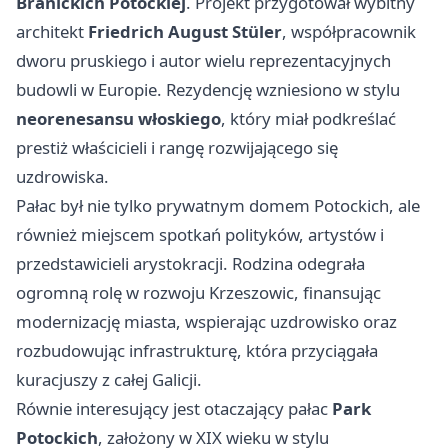
Branickich Potockiej
. Projekt przygotował wybitny
architekt
Friedrich August Stüler
, współpracownik
dworu pruskiego i autor wielu reprezentacyjnych
budowli w Europie. Rezydencję wzniesiono w stylu
neorenesansu włoskiego
, który miał podkreślać
prestiż właścicieli i rangę rozwijającego się
uzdrowiska.
Pałac był nie tylko prywatnym domem Potockich, ale
również miejscem spotkań polityków, artystów i
przedstawicieli arystokracji. Rodzina odegrała
ogromną rolę w rozwoju Krzeszowic, finansując
modernizację miasta, wspierając uzdrowisko oraz
rozbudowując infrastrukturę, która przyciągała
kuracjuszy z całej Galicji.
Równie interesujący jest otaczający pałac
Park
Potockich
, założony w XIX wieku w stylu