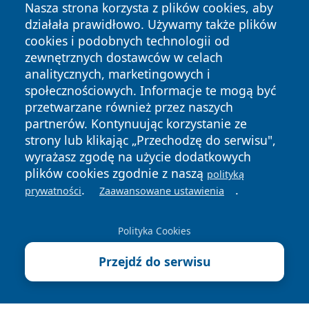
Nasza strona korzysta z plików cookies, aby
działała prawidłowo. Używamy także plików
cookies i podobnych technologii od
zewnętrznych dostawców w celach
analitycznych, marketingowych i
społecznościowych. Informacje te mogą być
Copyright © 2026 krzeszowiceinfo.pl Wszystkie prawa
przetwarzane również przez naszych
zastrzeżone.
partnerów. Kontynuując korzystanie ze
strony lub klikając „Przechodzę do serwisu",
wyrażasz zgodę na użycie dodatkowych
Polityka
Polityka
News
Autorzy
plików cookies zgodnie z naszą
Prywatności
Cookies
polityką
.
.
prywatności
Zaawansowane ustawienia
Polityka Cookies
Przejdź do serwisu