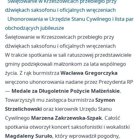
Świętowanie w Krzeszowicach przebiegło przy
dźwiękach saksofonu i oficjalnych wręczeniach
Uhonorowania w Urzędzie Stanu Cywilnego i lista par
obchodzących jubileusze
Świętowanie w Krzeszowicach przebiegło przy
dźwiękach saksofonu i oficjalnych wręczeniach
W trakcie spotkania w sali ratuszowej przedstawiciele
gminy podziękowali małżonkom za lata wspólnego
życia. Z rąk burmistrza
Wacława Gregorczyka
wręczono uhonorowania nadane przez Prezydenta RP
—
Medale za Długoletnie Pożycie Małżeńskie
.
Towarzyszyli mu zastępca burmistrza
Szymon
Strzelichowski
oraz kierownik Urzędu Stanu
Cywilnego
Marzena Zakrzewska-Szpak
. Całość
spotkania otworzył koncert saksofonistki i wokalistki
Magdaleny Suruło
, który wprowadził pogodny,