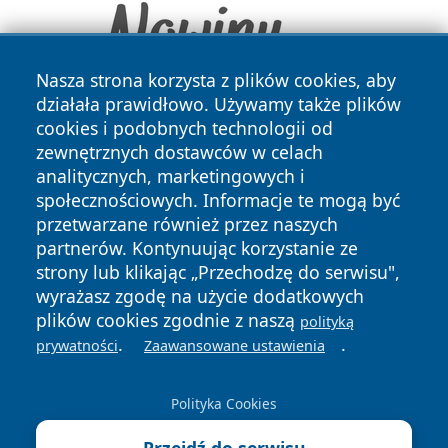
Nasza strona korzysta z plików cookies, aby
działała prawidłowo. Używamy także plików
cookies i podobnych technologii od
zewnętrznych dostawców w celach
analitycznych, marketingowych i
społecznościowych. Informacje te mogą być
przetwarzane również przez naszych
Copyright © 2026 krzeszowiceinfo.pl Wszystkie prawa
partnerów. Kontynuując korzystanie ze
zastrzeżone.
strony lub klikając „Przechodzę do serwisu",
wyrażasz zgodę na użycie dodatkowych
plików cookies zgodnie z naszą
polityką
Polityka
Polityka
.
.
News
Autorzy
prywatności
Zaawansowane ustawienia
Prywatności
Cookies
Polityka Cookies