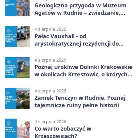
Geologiczna przygoda w Muzeum
Agatów w Rudnie – zwiedzanie,
warsztaty i poszukiwanie
minerałów
4 sierpnia 2026
Pałac Vauxhall - od
arystokratycznej rezydencji do
turystycznej perełki
4 sierpnia 2026
Poznaj urokliwe Dolinki Krakowskie
w okolicach Krzeszowic, o których
mało kto wie
4 sierpnia 2026
Zamek Tenczyn w Rudnie. Poznaj
tajemnicze ruiny pełne historii
4 sierpnia 2026
Co warto zobaczyć w
Krzeszowicach?