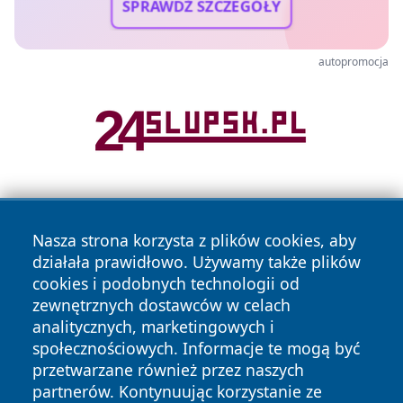
SPRAWDŹ SZCZEGÓŁY
autopromocja
Nasza strona korzysta z plików cookies, aby
działała prawidłowo. Używamy także plików
cookies i podobnych technologii od
zewnętrznych dostawców w celach
Copyright © 2026 krzeszowiceinfo.pl Wszystkie prawa
analitycznych, marketingowych i
zastrzeżone.
społecznościowych. Informacje te mogą być
przetwarzane również przez naszych
partnerów. Kontynuując korzystanie ze
Polityka
Polityka