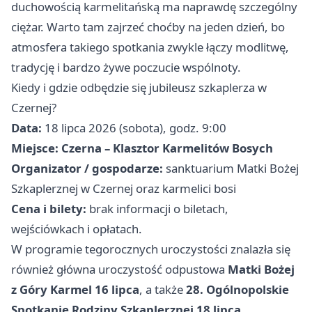
duchowością karmelitańską ma naprawdę szczególny
ciężar. Warto tam zajrzeć choćby na jeden dzień, bo
atmosfera takiego spotkania zwykle łączy modlitwę,
tradycję i bardzo żywe poczucie wspólnoty.
Kiedy i gdzie odbędzie się jubileusz szkaplerza w
Czernej?
Data:
18 lipca 2026 (sobota), godz. 9:00
Miejsce:
Czerna – Klasztor Karmelitów Bosych
Organizator / gospodarze:
sanktuarium Matki Bożej
Szkaplerznej w Czernej oraz karmelici bosi
Cena i bilety:
brak informacji o biletach,
wejściówkach i opłatach.
W programie tegorocznych uroczystości znalazła się
również główna uroczystość odpustowa
Matki Bożej
z Góry Karmel 16 lipca
, a także
28. Ogólnopolskie
Spotkanie Rodziny Szkaplerznej 18 lipca
.