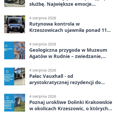
służbę. Największe emocje
wywołały odciski palców
4 sierpnia 2026
Rutynowa kontrola w
Krzeszowicach ujawniła ponad 110
gramów narkotyków
4 sierpnia 2026
Geologiczna przygoda w Muzeum
Agatów w Rudnie – zwiedzanie,
warsztaty i poszukiwanie
minerałów
4 sierpnia 2026
Pałac Vauxhall - od
arystokratycznej rezydencji do
turystycznej perełki
4 sierpnia 2026
Poznaj urokliwe Dolinki Krakowskie
w okolicach Krzeszowic, o których
mało kto wie