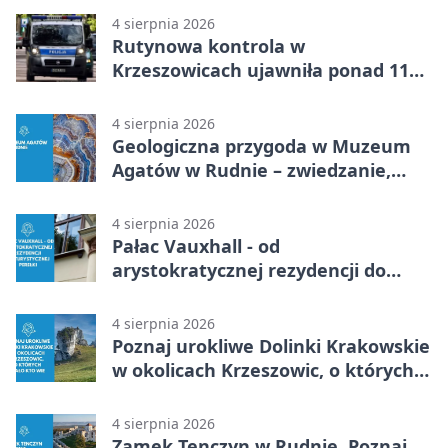
4 sierpnia 2026
Rutynowa kontrola w
Krzeszowicach ujawniła ponad 110
gramów narkotyków
4 sierpnia 2026
Geologiczna przygoda w Muzeum
Agatów w Rudnie – zwiedzanie,
warsztaty i poszukiwanie
minerałów
4 sierpnia 2026
Pałac Vauxhall - od
arystokratycznej rezydencji do
turystycznej perełki
4 sierpnia 2026
Poznaj urokliwe Dolinki Krakowskie
w okolicach Krzeszowic, o których
mało kto wie
4 sierpnia 2026
Zamek Tenczyn w Rudnie. Poznaj