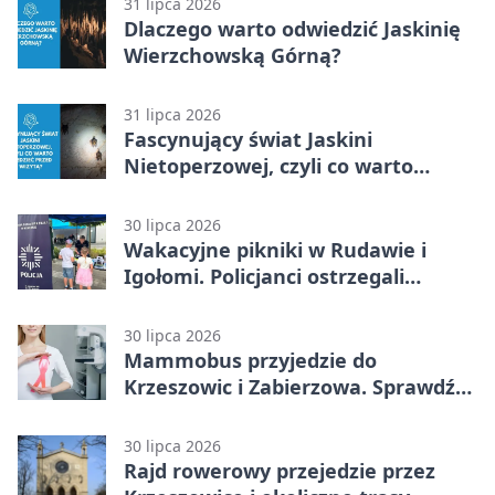
31 lipca 2026
Dlaczego warto odwiedzić Jaskinię
Wierzchowską Górną?
31 lipca 2026
Fascynujący świat Jaskini
Nietoperzowej, czyli co warto
wiedzieć przed wizytą?
30 lipca 2026
Wakacyjne pikniki w Rudawie i
Igołomi. Policjanci ostrzegali
seniorów
30 lipca 2026
Mammobus przyjedzie do
Krzeszowic i Zabierzowa. Sprawdź
terminy bezpłatnych badań
30 lipca 2026
Rajd rowerowy przejedzie przez