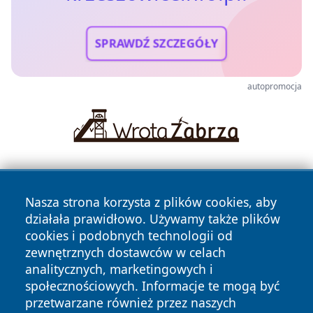
SPRAWDŹ SZCZEGÓŁY
autopromocja
Nasza strona korzysta z plików cookies, aby
działała prawidłowo. Używamy także plików
cookies i podobnych technologii od
zewnętrznych dostawców w celach
Copyright © 2026 krzeszowiceinfo.pl Wszystkie prawa
analitycznych, marketingowych i
zastrzeżone.
społecznościowych. Informacje te mogą być
przetwarzane również przez naszych