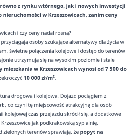
równo z rynku wtórnego, jak i nowych inwestycji
p nieruchomości w Krzeszowicach, zanim ceny
icach i czy ceny nadal rosną?
przyciągają osoby szukające alternatywy dla życia w
, świetne połączenia kolejowe i dostęp do terenów
ejonie utrzymują się na wysokim poziomie i stale
 mieszkania w Krzeszowicach wynosi od 7 500 do
rzekroczyć
10 000 zł/m²
.
ktura drogowa i kolejowa. Dojazd pociągiem z
ut
, co czyni tę miejscowość atrakcyjną dla osób
ii kolejowej czas przejazdu skrócił się, a dodatkowe
e Krzeszowice jak podkrakowską sypialnię.
d zielonych terenów sprawiają, że
popyt na