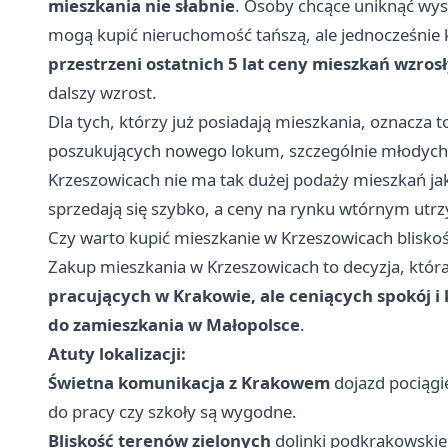
mieszkania nie słabnie
. Osoby chcące uniknąć wys
mogą kupić nieruchomość tańszą, ale jednocześnie k
przestrzeni ostatnich 5 lat ceny mieszkań wzros
dalszy wzrost.
Dla tych, którzy już posiadają mieszkania, oznacza t
poszukujących nowego lokum, szczególnie młodych 
Krzeszowicach nie ma tak dużej podaży mieszkań jak
sprzedają się szybko, a ceny na rynku wtórnym utr
Czy warto kupić mieszkanie w Krzeszowicach blisko
Zakup mieszkania w Krzeszowicach to decyzja, która
pracujących w Krakowie, ale ceniących spokój i k
do zamieszkania w Małopolsce
.
Atuty lokalizacji:
Świetna komunikacja z Krakowem
dojazd pociągi
do pracy czy szkoły są wygodne.
Bliskość terenów zielonych
dolinki podkrakowskie