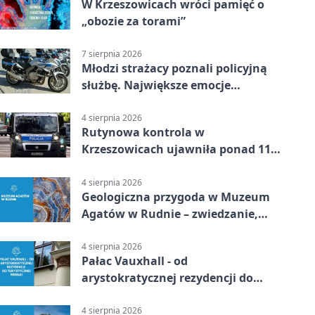
W Krzeszowicach wróci pamięć o
„obozie za torami”
7 sierpnia 2026
Młodzi strażacy poznali policyjną
służbę. Największe emocje
wywołały odciski palców
4 sierpnia 2026
Rutynowa kontrola w
Krzeszowicach ujawniła ponad 110
gramów narkotyków
4 sierpnia 2026
Geologiczna przygoda w Muzeum
Agatów w Rudnie – zwiedzanie,
warsztaty i poszukiwanie
minerałów
4 sierpnia 2026
Pałac Vauxhall - od
arystokratycznej rezydencji do
turystycznej perełki
4 sierpnia 2026