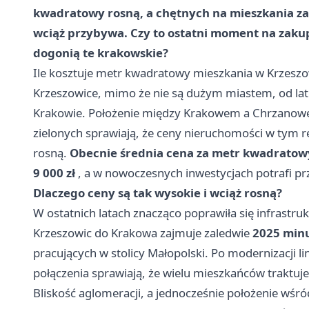
kwadratowy rosną, a chętnych na mieszkania za
wciąż przybywa. Czy to ostatni moment na zaku
dogonią te krakowskie?
Ile kosztuje metr kwadratowy mieszkania w Krzeszow
Krzeszowice, mimo że nie są dużym miastem, od lat 
Krakowie. Położenie między Krakowem a Chrzanowem
zielonych sprawiają, że ceny nieruchomości w tym r
rosną.
Obecnie średnia cena za metr kwadratowy
9 000 zł
, a w nowoczesnych inwestycjach potrafi p
Dlaczego ceny są tak wysokie i wciąż rosną?
W ostatnich latach znacząco poprawiła się infrastru
Krzeszowic do Krakowa zajmuje zaledwie
2025 min
pracujących w stolicy Małopolski. Po modernizacji lin
połączenia sprawiają, że wielu mieszkańców traktuj
Bliskość aglomeracji, a jednocześnie położenie wśró