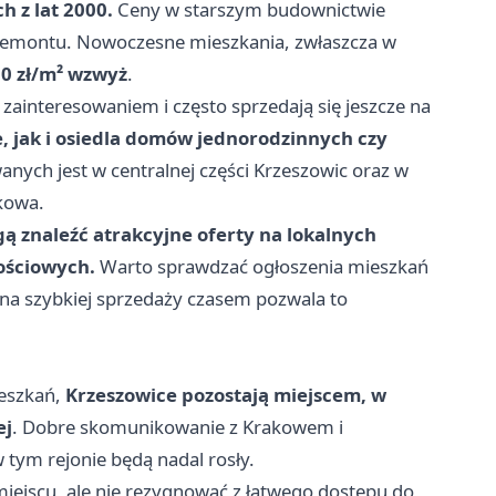
h z lat 2000.
Ceny w starszym budownictwie
 remontu. Nowoczesne mieszkania, zwłaszcza w
00 zł/m² wzwyż
.
zainteresowaniem i często sprzedają się jeszcze na
e, jak i osiedla domów jednorodzinnych czy
wanych jest w centralnej części Krzeszowic oraz w
kowa.
 znaleźć atrakcyjne oferty na lokalnych
ościowych.
Warto sprawdzać ogłoszenia mieszkań
 na szybkiej sprzedaży czasem pozwala to
ieszkań,
Krzeszowice pozostają miejscem, w
ej
. Dobre skomunikowanie z Krakowem i
 tym rejonie będą nadal rosły.
iejscu, ale nie rezygnować z łatwego dostępu do