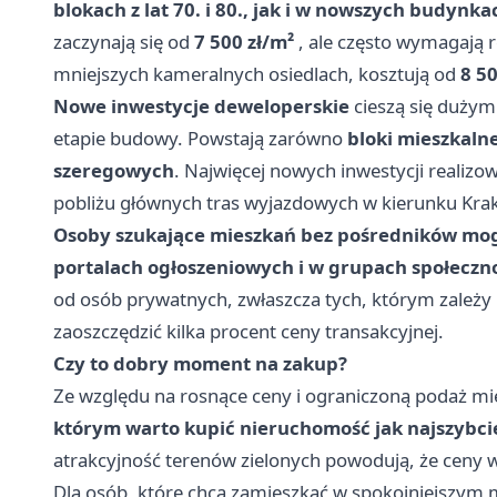
blokach z lat 70. i 80., jak i w nowszych budynkac
zaczynają się od
7 500 zł/m²
, ale często wymagają
mniejszych kameralnych osiedlach, kosztują od
8 5
Nowe inwestycje deweloperskie
cieszą się dużym 
etapie budowy. Powstają zarówno
bloki mieszkaln
szeregowych
. Najwięcej nowych inwestycji realizo
pobliżu głównych tras wyjazdowych w kierunku Kra
Osoby szukające mieszkań bez pośredników mogą
portalach ogłoszeniowych i w grupach społeczn
od osób prywatnych, zwłaszcza tych, którym zależy
zaoszczędzić kilka procent ceny transakcyjnej.
Czy to dobry moment na zakup?
Ze względu na rosnące ceny i ograniczoną podaż m
którym warto kupić nieruchomość jak najszybci
atrakcyjność terenów zielonych powodują, że ceny w
Dla osób, które chcą zamieszkać w spokojniejszym m