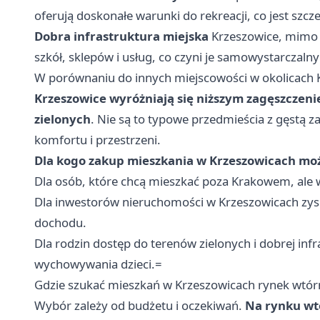
oferują doskonałe warunki do rekreacji, co jest szcz
Dobra infrastruktura miejska
Krzeszowice, mimo ż
szkół, sklepów i usług, co czyni je samowystarczaln
W porównaniu do innych miejscowości w okolicach Kr
Krzeszowice wyróżniają się niższym zagęszcze
zielonych
. Nie są to typowe przedmieścia z gęstą 
komfortu i przestrzeni.
Dla kogo zakup mieszkania w Krzeszowicach m
Dla osób, które chcą mieszkać poza Krakowem, ale w
Dla inwestorów nieruchomości w Krzeszowicach zysk
dochodu.
Dla rodzin dostęp do terenów zielonych i dobrej infr
wychowywania dzieci.=
Gdzie szukać mieszkań w Krzeszowicach rynek wtórn
Wybór zależy od budżetu i oczekiwań.
Na rynku wt