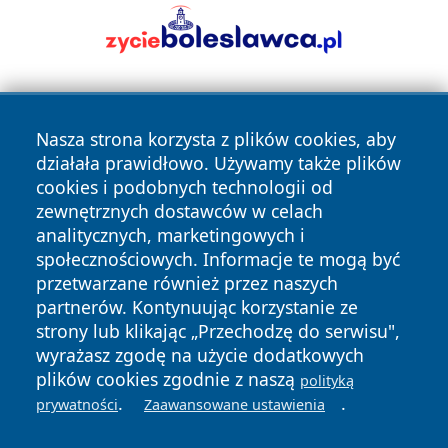
Nasza strona korzysta z plików cookies, aby
działała prawidłowo. Używamy także plików
cookies i podobnych technologii od
zewnętrznych dostawców w celach
Copyright © 2026 krzeszowiceinfo.pl Wszystkie prawa
analitycznych, marketingowych i
zastrzeżone.
społecznościowych. Informacje te mogą być
przetwarzane również przez naszych
partnerów. Kontynuując korzystanie ze
Polityka
Polityka
News
Autorzy
strony lub klikając „Przechodzę do serwisu",
Prywatności
Cookies
wyrażasz zgodę na użycie dodatkowych
plików cookies zgodnie z naszą
polityką
.
.
prywatności
Zaawansowane ustawienia