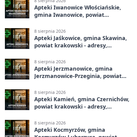
8 sierpnia 2026
Apteki Iwanowice Włościańskie,
gmina Iwanowice, powiat
krakowski - adresy, telefony,
godziny otwarcia
8 sierpnia 2026
Apteki Jaśkowice, gmina Skawina,
powiat krakowski - adresy,
telefony, godziny otwarcia
8 sierpnia 2026
Apteki Jerzmanowice, gmina
Jerzmanowice-Przeginia, powiat
krakowski - adresy, telefony,
godziny otwarcia
8 sierpnia 2026
Apteki Kamień, gmina Czernichów,
powiat krakowski - adresy,
telefony, godziny otwarcia
8 sierpnia 2026
Apteki Kocmyrzów, gmina
Kocmyrzów-Luborzyca, powiat