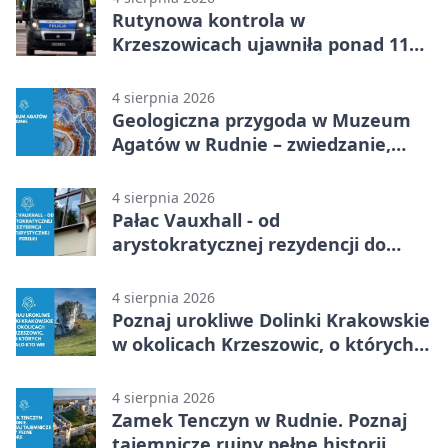
Rutynowa kontrola w
Krzeszowicach ujawniła ponad 110
gramów narkotyków
4 sierpnia 2026
Geologiczna przygoda w Muzeum
Agatów w Rudnie – zwiedzanie,
warsztaty i poszukiwanie
minerałów
4 sierpnia 2026
Pałac Vauxhall - od
arystokratycznej rezydencji do
turystycznej perełki
4 sierpnia 2026
Poznaj urokliwe Dolinki Krakowskie
w okolicach Krzeszowic, o których
mało kto wie
4 sierpnia 2026
Zamek Tenczyn w Rudnie. Poznaj
tajemnicze ruiny pełne historii