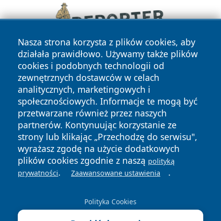
Nasza strona korzysta z plików cookies, aby
działała prawidłowo. Używamy także plików
cookies i podobnych technologii od
zewnętrznych dostawców w celach
analitycznych, marketingowych i
społecznościowych. Informacje te mogą być
przetwarzane również przez naszych
partnerów. Kontynuując korzystanie ze
Copyright © 2026 krzeszowiceinfo.pl Wszystkie prawa
zastrzeżone.
strony lub klikając „Przechodzę do serwisu",
wyrażasz zgodę na użycie dodatkowych
plików cookies zgodnie z naszą
polityką
Polityka
Polityka
.
.
prywatności
Zaawansowane ustawienia
News
Autorzy
Prywatności
Cookies
Polityka Cookies