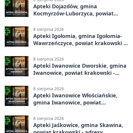
Apteki Dojazdów, gmina
Kocmyrzów-Luborzyca, powiat
krakowski - adresy, telefony,
godziny otwarcia
8 sierpnia 2026
Apteki Igołomia, gmina Igołomia-
Wawrzeńczyce, powiat krakowski -
adresy, telefony, godziny otwarcia
8 sierpnia 2026
Apteki Iwanowice Dworskie, gmina
Iwanowice, powiat krakowski -
adresy, telefony, godziny otwarcia
8 sierpnia 2026
Apteki Iwanowice Włościańskie,
gmina Iwanowice, powiat
krakowski - adresy, telefony,
godziny otwarcia
8 sierpnia 2026
Apteki Jaśkowice, gmina Skawina,
powiat krakowski - adresy,