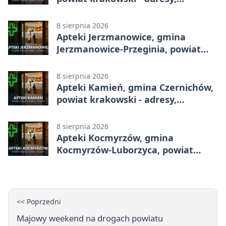
telefony, godziny otwarcia
8 sierpnia 2026
Apteki Jerzmanowice, gmina
Jerzmanowice-Przeginia, powiat
krakowski - adresy, telefony,
godziny otwarcia
8 sierpnia 2026
Apteki Kamień, gmina Czernichów,
powiat krakowski - adresy,
telefony, godziny otwarcia
8 sierpnia 2026
Apteki Kocmyrzów, gmina
Kocmyrzów-Luborzyca, powiat
krakowski - adresy, telefony,
godziny otwarcia
<< Poprzedni
Majowy weekend na drogach powiatu