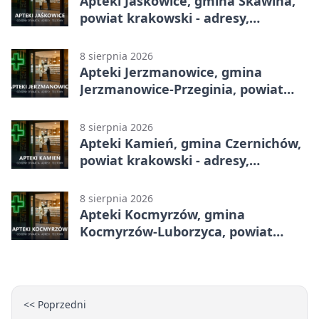
Apteki Jaśkowice, gmina Skawina,
powiat krakowski - adresy,
telefony, godziny otwarcia
8 sierpnia 2026
Apteki Jerzmanowice, gmina
Jerzmanowice-Przeginia, powiat
krakowski - adresy, telefony,
godziny otwarcia
8 sierpnia 2026
Apteki Kamień, gmina Czernichów,
powiat krakowski - adresy,
telefony, godziny otwarcia
8 sierpnia 2026
Apteki Kocmyrzów, gmina
Kocmyrzów-Luborzyca, powiat
krakowski - adresy, telefony,
godziny otwarcia
<< Poprzedni