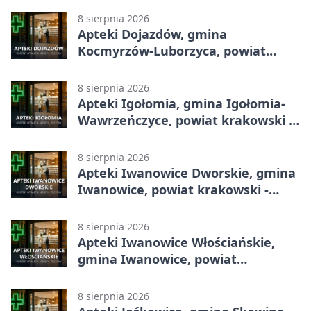
8 sierpnia 2026
Apteki Dojazdów, gmina
Kocmyrzów-Luborzyca, powiat
krakowski - adresy, telefony,
godziny otwarcia
8 sierpnia 2026
Apteki Igołomia, gmina Igołomia-
Wawrzeńczyce, powiat krakowski -
adresy, telefony, godziny otwarcia
8 sierpnia 2026
Apteki Iwanowice Dworskie, gmina
Iwanowice, powiat krakowski -
adresy, telefony, godziny otwarcia
8 sierpnia 2026
Apteki Iwanowice Włościańskie,
gmina Iwanowice, powiat
krakowski - adresy, telefony,
godziny otwarcia
8 sierpnia 2026