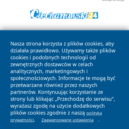
Nasza strona korzysta z plików cookies, aby
działała prawidłowo. Używamy także plików
cookies i podobnych technologii od
zewnętrznych dostawców w celach
Copyright © 2026 krzeszowiceinfo.pl Wszystkie prawa
analitycznych, marketingowych i
zastrzeżone.
społecznościowych. Informacje te mogą być
przetwarzane również przez naszych
partnerów. Kontynuując korzystanie ze
Polityka
Polityka
News
Autorzy
strony lub klikając „Przechodzę do serwisu",
Prywatności
Cookies
wyrażasz zgodę na użycie dodatkowych
plików cookies zgodnie z naszą
polityką
.
.
prywatności
Zaawansowane ustawienia