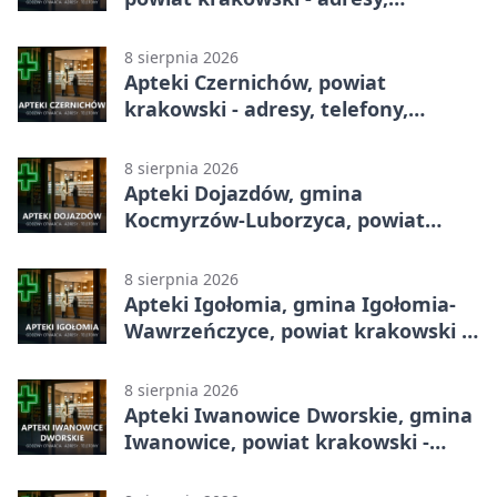
telefony, godziny otwarcia
8 sierpnia 2026
Apteki Czernichów, powiat
krakowski - adresy, telefony,
godziny otwarcia
8 sierpnia 2026
Apteki Dojazdów, gmina
Kocmyrzów-Luborzyca, powiat
krakowski - adresy, telefony,
godziny otwarcia
8 sierpnia 2026
Apteki Igołomia, gmina Igołomia-
Wawrzeńczyce, powiat krakowski -
adresy, telefony, godziny otwarcia
8 sierpnia 2026
Apteki Iwanowice Dworskie, gmina
Iwanowice, powiat krakowski -
adresy, telefony, godziny otwarcia