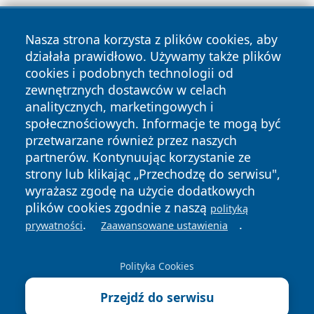
Nasza strona korzysta z plików cookies, aby
działała prawidłowo. Używamy także plików
cookies i podobnych technologii od
zewnętrznych dostawców w celach
Copyright © 2026 krzeszowiceinfo.pl Wszystkie prawa
analitycznych, marketingowych i
zastrzeżone.
społecznościowych. Informacje te mogą być
przetwarzane również przez naszych
partnerów. Kontynuując korzystanie ze
Polityka
Polityka
News
Autorzy
strony lub klikając „Przechodzę do serwisu",
Prywatności
Cookies
wyrażasz zgodę na użycie dodatkowych
plików cookies zgodnie z naszą
polityką
.
.
prywatności
Zaawansowane ustawienia
Polityka Cookies
Przejdź do serwisu