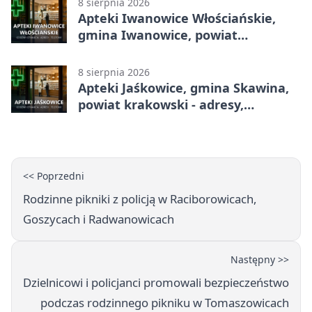
8 sierpnia 2026
Apteki Iwanowice Włościańskie,
gmina Iwanowice, powiat
krakowski - adresy, telefony,
godziny otwarcia
8 sierpnia 2026
Apteki Jaśkowice, gmina Skawina,
powiat krakowski - adresy,
telefony, godziny otwarcia
<< Poprzedni
Rodzinne pikniki z policją w Raciborowicach,
Goszycach i Radwanowicach
Następny >>
Dzielnicowi i policjanci promowali bezpieczeństwo
podczas rodzinnego pikniku w Tomaszowicach