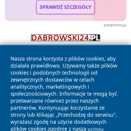
SPRAWDŹ SZCZEGÓŁY
autopromocja
Nasza strona korzysta z plików cookies, aby
działała prawidłowo. Używamy także plików
cookies i podobnych technologii od
zewnętrznych dostawców w celach
analitycznych, marketingowych i
Copyright © 2026 krzeszowiceinfo.pl Wszystkie prawa
społecznościowych. Informacje te mogą być
zastrzeżone.
przetwarzane również przez naszych
partnerów. Kontynuując korzystanie ze
strony lub klikając „Przechodzę do serwisu",
Polityka
Polityka
News
Autorzy
wyrażasz zgodę na użycie dodatkowych
Prywatności
Cookies
plików cookies zgodnie z naszą
polityką