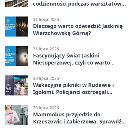
codzienności podczas warsztatów
„Globalne a polskie”
31 lipca 2026
Dlaczego warto odwiedzić Jaskinię
Wierzchowską Górną?
31 lipca 2026
Fascynujący świat Jaskini
Nietoperzowej, czyli co warto
wiedzieć przed wizytą?
30 lipca 2026
Wakacyjne pikniki w Rudawie i
Igołomi. Policjanci ostrzegali
seniorów
30 lipca 2026
Mammobus przyjedzie do
Krzeszowic i Zabierzowa. Sprawdź
terminy bezpłatnych badań