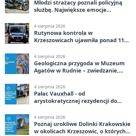
Młodzi strażacy poznali policyjną
służbę. Największe emocje
wywołały odciski palców
4 sierpnia 2026
Rutynowa kontrola w
Krzeszowicach ujawniła ponad 110
gramów narkotyków
4 sierpnia 2026
Geologiczna przygoda w Muzeum
Agatów w Rudnie – zwiedzanie,
warsztaty i poszukiwanie
minerałów
4 sierpnia 2026
Pałac Vauxhall - od
arystokratycznej rezydencji do
turystycznej perełki
4 sierpnia 2026
Poznaj urokliwe Dolinki Krakowskie
w okolicach Krzeszowic, o których